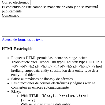
Correo electrónico
El contenido de este campo se mantiene privado y no se mostrará
públicamente.
Comentario
Acerca de formatos de texto
HTML Restringido
Etiquetas HTML permitidas: <em> <strong> <cite>
<blockquote cite> <code> <ul type> <ol start type> <li> <dl>
<dt> <dd> <h2 id> <h3 id> <h4 id> <h5 id> <h6 id> <a href
hreflang target data-entity-substitution data-entity-type data-
entity-uuid title>
Saltos automáticos de líneas y de párrafos.
Las direcciones de correos electrónicos y páginas web se
convierten en enlaces automáticamente.
Blazy
:
With HTML:
[blazy]..[item]IMG[/item]..
[/blazy]
With self-closing using data entity,