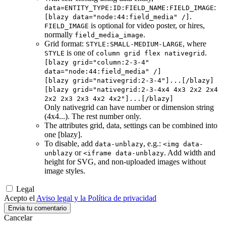
:
data=ENTITY_TYPE:ID:FIELD_NAME:FIELD_IMAGE
.
[blazy data="node:44:field_media" /]
is optional for video poster, or hires,
FIELD_IMAGE
normally
.
field_media_image
Grid format:
, where
STYLE:SMALL-MEDIUM-LARGE
is one of
.
STYLE
column grid flex nativegrid
[blazy grid="column:2-3-4"
data="node:44:field_media" /]
[blazy grid="nativegrid:2-3-4"]...[/blazy]
[blazy grid="nativegrid:2-3-4x4 4x3 2x2 2x4
2x2 2x3 2x3 4x2 4x2"]...[/blazy]
Only nativegrid can have number or dimension string
(4x4...). The rest number only.
The attributes grid, data, settings can be combined into
one [blazy].
To disable, add
, e.g.:
data-unblazy
<img data-
or
. Add width and
unblazy
<iframe data-unblazy
height for SVG, and non-uploaded images without
image styles.
Legal
Acepto el
Aviso legal y la Política de privacidad
Cancelar