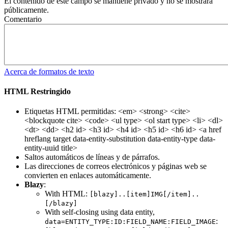
El contenido de este campo se mantiene privado y no se mostrará
públicamente.
Comentario
Acerca de formatos de texto
HTML Restringido
Etiquetas HTML permitidas: <em> <strong> <cite>
<blockquote cite> <code> <ul type> <ol start type> <li> <dl>
<dt> <dd> <h2 id> <h3 id> <h4 id> <h5 id> <h6 id> <a href
hreflang target data-entity-substitution data-entity-type data-
entity-uuid title>
Saltos automáticos de líneas y de párrafos.
Las direcciones de correos electrónicos y páginas web se
convierten en enlaces automáticamente.
Blazy
:
With HTML:
[blazy]..[item]IMG[/item]..
[/blazy]
With self-closing using data entity,
:
data=ENTITY_TYPE:ID:FIELD_NAME:FIELD_IMAGE