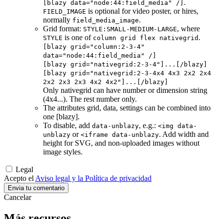
.
[blazy data="node:44:field_media" /]
is optional for video poster, or hires,
FIELD_IMAGE
normally
.
field_media_image
Grid format:
, where
STYLE:SMALL-MEDIUM-LARGE
is one of
.
STYLE
column grid flex nativegrid
[blazy grid="column:2-3-4"
data="node:44:field_media" /]
[blazy grid="nativegrid:2-3-4"]...[/blazy]
[blazy grid="nativegrid:2-3-4x4 4x3 2x2 2x4
2x2 2x3 2x3 4x2 4x2"]...[/blazy]
Only nativegrid can have number or dimension string
(4x4...). The rest number only.
The attributes grid, data, settings can be combined into
one [blazy].
To disable, add
, e.g.:
data-unblazy
<img data-
or
. Add width and
unblazy
<iframe data-unblazy
height for SVG, and non-uploaded images without
image styles.
Legal
Acepto el
Aviso legal y la Política de privacidad
Cancelar
Más recursos