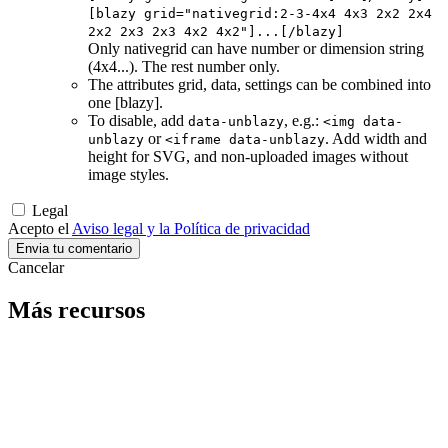
[blazy grid="nativegrid:2-3-4x4 4x3 2x2 2x4
2x2 2x3 2x3 4x2 4x2"]...[/blazy]
Only nativegrid can have number or dimension string
(4x4...). The rest number only.
The attributes grid, data, settings can be combined into
one [blazy].
To disable, add
, e.g.:
data-unblazy
<img data-
or
. Add width and
unblazy
<iframe data-unblazy
height for SVG, and non-uploaded images without
image styles.
Legal
Acepto el
Aviso legal y la Política de privacidad
Cancelar
Más recursos