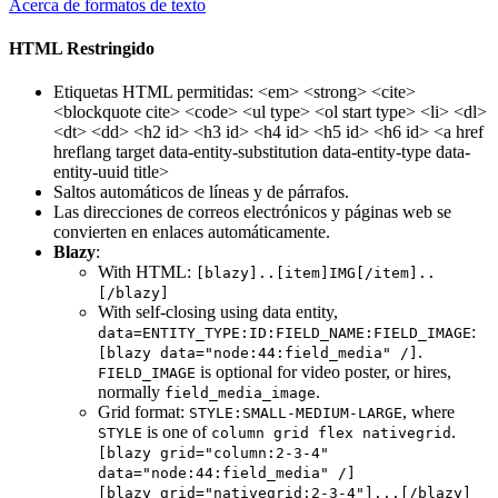
Acerca de formatos de texto
HTML Restringido
Etiquetas HTML permitidas: <em> <strong> <cite>
<blockquote cite> <code> <ul type> <ol start type> <li> <dl>
<dt> <dd> <h2 id> <h3 id> <h4 id> <h5 id> <h6 id> <a href
hreflang target data-entity-substitution data-entity-type data-
entity-uuid title>
Saltos automáticos de líneas y de párrafos.
Las direcciones de correos electrónicos y páginas web se
convierten en enlaces automáticamente.
Blazy
:
With HTML:
[blazy]..[item]IMG[/item]..
[/blazy]
With self-closing using data entity,
:
data=ENTITY_TYPE:ID:FIELD_NAME:FIELD_IMAGE
.
[blazy data="node:44:field_media" /]
is optional for video poster, or hires,
FIELD_IMAGE
normally
.
field_media_image
Grid format:
, where
STYLE:SMALL-MEDIUM-LARGE
is one of
.
STYLE
column grid flex nativegrid
[blazy grid="column:2-3-4"
data="node:44:field_media" /]
[blazy grid="nativegrid:2-3-4"]...[/blazy]