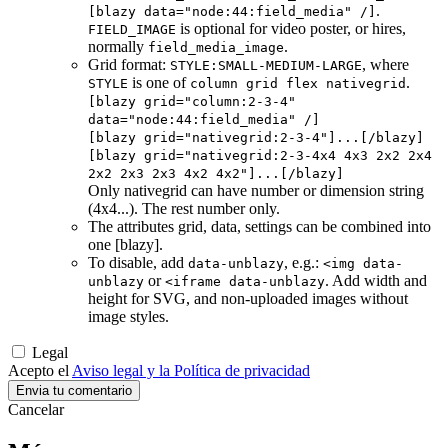
.
[blazy data="node:44:field_media" /]
is optional for video poster, or hires,
FIELD_IMAGE
normally
.
field_media_image
Grid format:
, where
STYLE:SMALL-MEDIUM-LARGE
is one of
.
STYLE
column grid flex nativegrid
[blazy grid="column:2-3-4"
data="node:44:field_media" /]
[blazy grid="nativegrid:2-3-4"]...[/blazy]
[blazy grid="nativegrid:2-3-4x4 4x3 2x2 2x4
2x2 2x3 2x3 4x2 4x2"]...[/blazy]
Only nativegrid can have number or dimension string
(4x4...). The rest number only.
The attributes grid, data, settings can be combined into
one [blazy].
To disable, add
, e.g.:
data-unblazy
<img data-
or
. Add width and
unblazy
<iframe data-unblazy
height for SVG, and non-uploaded images without
image styles.
Legal
Acepto el
Aviso legal y la Política de privacidad
Cancelar