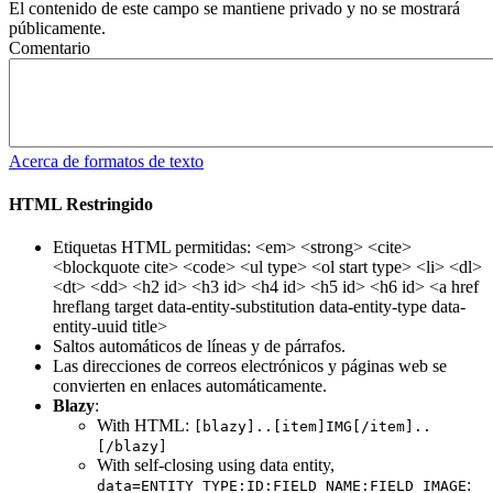
El contenido de este campo se mantiene privado y no se mostrará
públicamente.
Comentario
Acerca de formatos de texto
HTML Restringido
Etiquetas HTML permitidas: <em> <strong> <cite>
<blockquote cite> <code> <ul type> <ol start type> <li> <dl>
<dt> <dd> <h2 id> <h3 id> <h4 id> <h5 id> <h6 id> <a href
hreflang target data-entity-substitution data-entity-type data-
entity-uuid title>
Saltos automáticos de líneas y de párrafos.
Las direcciones de correos electrónicos y páginas web se
convierten en enlaces automáticamente.
Blazy
:
With HTML:
[blazy]..[item]IMG[/item]..
[/blazy]
With self-closing using data entity,
:
data=ENTITY_TYPE:ID:FIELD_NAME:FIELD_IMAGE