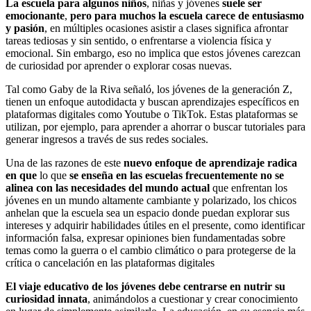
La escuela para algunos niños
, niñas y jóvenes
suele ser
emocionante
,
pero para muchos la escuela carece de entusiasmo
y pasión
, en múltiples ocasiones asistir a clases significa afrontar
tareas tediosas y sin sentido, o enfrentarse a violencia física y
emocional. Sin embargo, eso no implica que estos jóvenes carezcan
de curiosidad por aprender o explorar cosas nuevas.
Tal como Gaby de la Riva señaló, los jóvenes de la generación Z,
tienen un enfoque autodidacta y buscan aprendizajes específicos en
plataformas digitales como Youtube o TikTok. Estas plataformas se
utilizan, por ejemplo, para aprender a ahorrar o buscar tutoriales para
generar ingresos a través de sus redes sociales.
Una de las razones de este
nuevo enfoque de aprendizaje
radica
en que
lo que
se enseña en las escuelas frecuentemente no se
alinea con las necesidades del mundo actual
que enfrentan los
jóvenes en un mundo altamente cambiante y polarizado, los chicos
anhelan que la escuela sea un espacio donde puedan explorar sus
intereses y adquirir habilidades útiles en el presente, como identificar
información falsa, expresar opiniones bien fundamentadas sobre
temas como la guerra o el cambio climático o para protegerse de la
crítica o cancelación en las plataformas digitales
El viaje educativo de los jóvenes debe centrarse en nutrir su
curiosidad innata
, animándolos a cuestionar y crear conocimiento