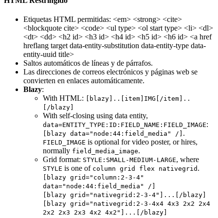
HTML Restringido
Etiquetas HTML permitidas: <em> <strong> <cite>
<blockquote cite> <code> <ul type> <ol start type> <li> <dl>
<dt> <dd> <h2 id> <h3 id> <h4 id> <h5 id> <h6 id> <a href
hreflang target data-entity-substitution data-entity-type data-
entity-uuid title>
Saltos automáticos de líneas y de párrafos.
Las direcciones de correos electrónicos y páginas web se
convierten en enlaces automáticamente.
Blazy
:
With HTML:
[blazy]..[item]IMG[/item]..
[/blazy]
With self-closing using data entity,
:
data=ENTITY_TYPE:ID:FIELD_NAME:FIELD_IMAGE
.
[blazy data="node:44:field_media" /]
is optional for video poster, or hires,
FIELD_IMAGE
normally
.
field_media_image
Grid format:
, where
STYLE:SMALL-MEDIUM-LARGE
is one of
.
STYLE
column grid flex nativegrid
[blazy grid="column:2-3-4"
data="node:44:field_media" /]
[blazy grid="nativegrid:2-3-4"]...[/blazy]
[blazy grid="nativegrid:2-3-4x4 4x3 2x2 2x4
2x2 2x3 2x3 4x2 4x2"]...[/blazy]