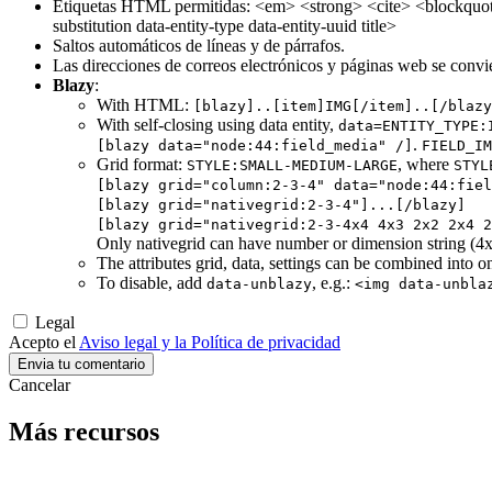
Etiquetas HTML permitidas: <em> <strong> <cite> <blockquote 
substitution data-entity-type data-entity-uuid title>
Saltos automáticos de líneas y de párrafos.
Las direcciones de correos electrónicos y páginas web se convi
Blazy
:
With HTML:
[blazy]..[item]IMG[/item]..[/blazy
With self-closing using data entity,
data=ENTITY_TYPE:
.
[blazy data="node:44:field_media" /]
FIELD_IM
Grid format:
, where
STYLE:SMALL-MEDIUM-LARGE
STYL
[blazy grid="column:2-3-4" data="node:44:fiel
[blazy grid="nativegrid:2-3-4"]...[/blazy]
[blazy grid="nativegrid:2-3-4x4 4x3 2x2 2x4 2
Only nativegrid can have number or dimension string (4x4
The attributes grid, data, settings can be combined into o
To disable, add
, e.g.:
data-unblazy
<img data-unbla
Legal
Acepto el
Aviso legal y la Política de privacidad
Cancelar
Más recursos