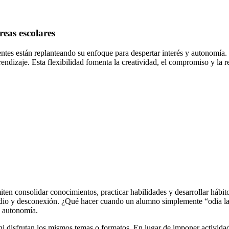
reas escolares
tes están replanteando su enfoque para despertar interés y autonomía. P
dizaje. Esta flexibilidad fomenta la creatividad, el compromiso y la re
miten consolidar conocimientos, practicar habilidades y desarrollar há
edio y desconexión. ¿Qué hacer cuando un alumno simplemente “odia la 
a autonomía.
ni disfrutan los mismos temas o formatos. En lugar de imponer activida