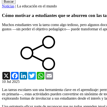
Noticias
| La educación en el mundo
Cómo motivar a estudiantes que se aburren con las ta
Muchos estudiantes ven la tarea como algo tedioso, pero algunos docen
gustos —sin perder el objetivo pedagógico— puede transformar el apren
X
Facebook
LinkedIn
Twitter
WhatsApp
Email
10 Jul 2025
Las tareas escolares son una herramienta clave en el aprendizaje: per
en primaria—, estas actividades pueden convertirse en sinónimo de t
explorando formas de involucrar a sus estudiantes desde el interés y l
Una estrategia eficaz parte de reconocer que no todos aprenden igual 