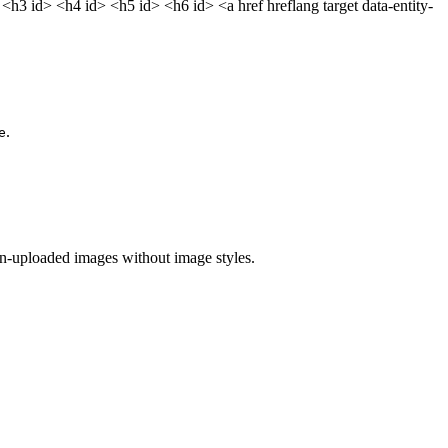
3 id> <h4 id> <h5 id> <h6 id> <a href hreflang target data-entity-
.
e
n-uploaded images without image styles.