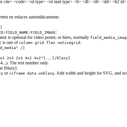
cite> <code> <ul type> <ol start type> <li> <dl> <dt> <dd> <h2 id> <h
erten en enlaces automáticamente.
]
:
ID:FIELD_NAME:FIELD_IMAGE
is optional for video poster, or hires, normally
AGE
field_media_imag
is one of
.
E
column grid flex nativegrid
d_media" /]
x2 2x3 2x3 4x2 4x2"]...[/blazy]
...). The rest number only.
ne [blazy].
or
. Add width and height for SVG, and no
zy
<iframe data-unblazy