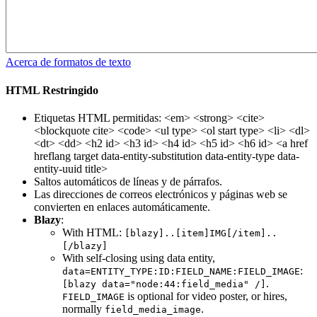
Acerca de formatos de texto
HTML Restringido
Etiquetas HTML permitidas: <em> <strong> <cite>
<blockquote cite> <code> <ul type> <ol start type> <li> <dl>
<dt> <dd> <h2 id> <h3 id> <h4 id> <h5 id> <h6 id> <a href
hreflang target data-entity-substitution data-entity-type data-
entity-uuid title>
Saltos automáticos de líneas y de párrafos.
Las direcciones de correos electrónicos y páginas web se
convierten en enlaces automáticamente.
Blazy
:
With HTML:
[blazy]..[item]IMG[/item]..
[/blazy]
With self-closing using data entity,
:
data=ENTITY_TYPE:ID:FIELD_NAME:FIELD_IMAGE
.
[blazy data="node:44:field_media" /]
is optional for video poster, or hires,
FIELD_IMAGE
normally
.
field_media_image