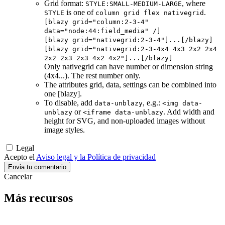
Grid format:
, where
STYLE:SMALL-MEDIUM-LARGE
is one of
.
STYLE
column grid flex nativegrid
[blazy grid="column:2-3-4"
data="node:44:field_media" /]
[blazy grid="nativegrid:2-3-4"]...[/blazy]
[blazy grid="nativegrid:2-3-4x4 4x3 2x2 2x4
2x2 2x3 2x3 4x2 4x2"]...[/blazy]
Only nativegrid can have number or dimension string
(4x4...). The rest number only.
The attributes grid, data, settings can be combined into
one [blazy].
To disable, add
, e.g.:
data-unblazy
<img data-
or
. Add width and
unblazy
<iframe data-unblazy
height for SVG, and non-uploaded images without
image styles.
Legal
Acepto el
Aviso legal y la Política de privacidad
Cancelar
Más recursos