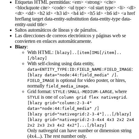
Etiquetas HTML permitidas: <em> <strong> <cite>
<blockquote cite> <code> <ul type> <ol start type> <li> <dl>
<dt> <dd> <h2 id> <h3 id> <h4 id> <h5 id> <h6 id> <a href
hreflang target data-entity-substitution data-entity-type data-
entity-uuid title>
Saltos automáticos de líneas y de párrafos.
Las direcciones de correos electrónicos y páginas web se
convierten en enlaces automáticamente.
Blazy
:
With HTML:
[blazy]..[item]IMG[/item]..
[/blazy]
With self-closing using data entity,
:
data=ENTITY_TYPE:ID:FIELD_NAME:FIELD_IMAGE
.
[blazy data="node:44:field_media" /]
is optional for video poster, or hires,
FIELD_IMAGE
normally
.
field_media_image
Grid format:
, where
STYLE:SMALL-MEDIUM-LARGE
is one of
.
STYLE
column grid flex nativegrid
[blazy grid="column:2-3-4"
data="node:44:field_media" /]
[blazy grid="nativegrid:2-3-4"]...[/blazy]
[blazy grid="nativegrid:2-3-4x4 4x3 2x2 2x4
2x2 2x3 2x3 4x2 4x2"]...[/blazy]
Only nativegrid can have number or dimension string
(4x4...). The rest number only.