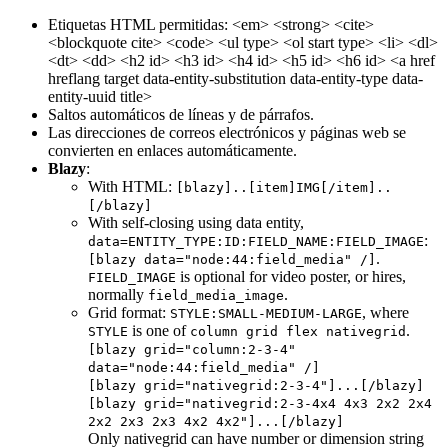
Etiquetas HTML permitidas: <em> <strong> <cite>
<blockquote cite> <code> <ul type> <ol start type> <li> <dl>
<dt> <dd> <h2 id> <h3 id> <h4 id> <h5 id> <h6 id> <a href
hreflang target data-entity-substitution data-entity-type data-
entity-uuid title>
Saltos automáticos de líneas y de párrafos.
Las direcciones de correos electrónicos y páginas web se
convierten en enlaces automáticamente.
Blazy
:
With HTML:
[blazy]..[item]IMG[/item]..
[/blazy]
With self-closing using data entity,
:
data=ENTITY_TYPE:ID:FIELD_NAME:FIELD_IMAGE
.
[blazy data="node:44:field_media" /]
is optional for video poster, or hires,
FIELD_IMAGE
normally
.
field_media_image
Grid format:
, where
STYLE:SMALL-MEDIUM-LARGE
is one of
.
STYLE
column grid flex nativegrid
[blazy grid="column:2-3-4"
data="node:44:field_media" /]
[blazy grid="nativegrid:2-3-4"]...[/blazy]
[blazy grid="nativegrid:2-3-4x4 4x3 2x2 2x4
2x2 2x3 2x3 4x2 4x2"]...[/blazy]
Only nativegrid can have number or dimension string