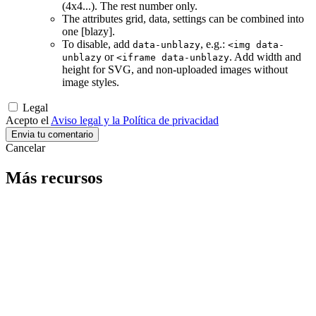
(4x4...). The rest number only.
The attributes grid, data, settings can be combined into
one [blazy].
To disable, add
, e.g.:
data-unblazy
<img data-
or
. Add width and
unblazy
<iframe data-unblazy
height for SVG, and non-uploaded images without
image styles.
Legal
Acepto el
Aviso legal y la Política de privacidad
Cancelar
Más recursos