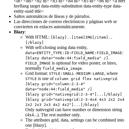
<dt> <dd> <h2 id> <h3 id> <h4 id> <h5 id> <h6 id> <a href
hreflang target data-entity-substitution data-entity-type data-
entity-uuid title>
Saltos automáticos de líneas y de párrafos.
Las direcciones de correos electrónicos y páginas web se
convierten en enlaces automáticamente.
Blazy
:
With HTML:
[blazy]..[item]IMG[/item]..
[/blazy]
With self-closing using data entity,
:
data=ENTITY_TYPE:ID:FIELD_NAME:FIELD_IMAGE
.
[blazy data="node:44:field_media" /]
is optional for video poster, or hires,
FIELD_IMAGE
normally
.
field_media_image
Grid format:
, where
STYLE:SMALL-MEDIUM-LARGE
is one of
.
STYLE
column grid flex nativegrid
[blazy grid="column:2-3-4"
data="node:44:field_media" /]
[blazy grid="nativegrid:2-3-4"]...[/blazy]
[blazy grid="nativegrid:2-3-4x4 4x3 2x2 2x4
2x2 2x3 2x3 4x2 4x2"]...[/blazy]
Only nativegrid can have number or dimension string
(4x4...). The rest number only.
The attributes grid, data, settings can be combined into
one [blazy].