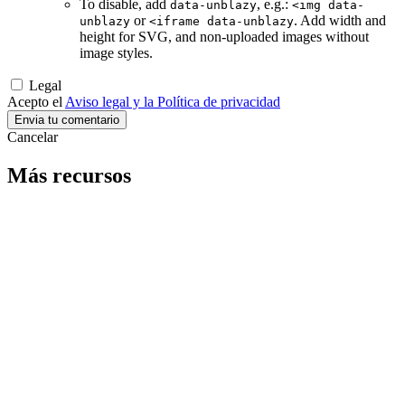
To disable, add
, e.g.:
data-unblazy
<img data-
or
. Add width and
unblazy
<iframe data-unblazy
height for SVG, and non-uploaded images without
image styles.
Legal
Acepto el
Aviso legal y la Política de privacidad
Cancelar
Más recursos