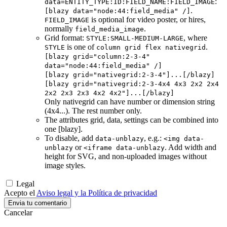
:
data=ENTITY_TYPE:ID:FIELD_NAME:FIELD_IMAGE
.
[blazy data="node:44:field_media" /]
is optional for video poster, or hires,
FIELD_IMAGE
normally
.
field_media_image
Grid format:
, where
STYLE:SMALL-MEDIUM-LARGE
is one of
.
STYLE
column grid flex nativegrid
[blazy grid="column:2-3-4"
data="node:44:field_media" /]
[blazy grid="nativegrid:2-3-4"]...[/blazy]
[blazy grid="nativegrid:2-3-4x4 4x3 2x2 2x4
2x2 2x3 2x3 4x2 4x2"]...[/blazy]
Only nativegrid can have number or dimension string
(4x4...). The rest number only.
The attributes grid, data, settings can be combined into
one [blazy].
To disable, add
, e.g.:
data-unblazy
<img data-
or
. Add width and
unblazy
<iframe data-unblazy
height for SVG, and non-uploaded images without
image styles.
Legal
Acepto el
Aviso legal y la Política de privacidad
Cancelar