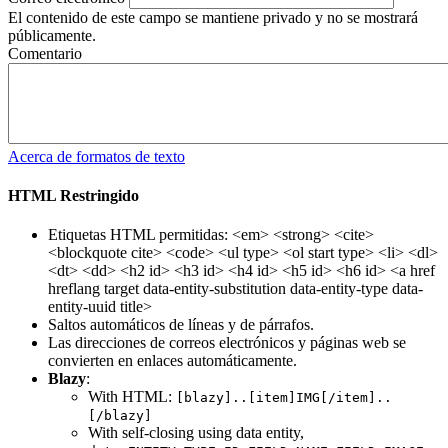
El contenido de este campo se mantiene privado y no se mostrará
públicamente.
Comentario
Acerca de formatos de texto
HTML Restringido
Etiquetas HTML permitidas: <em> <strong> <cite>
<blockquote cite> <code> <ul type> <ol start type> <li> <dl>
<dt> <dd> <h2 id> <h3 id> <h4 id> <h5 id> <h6 id> <a href
hreflang target data-entity-substitution data-entity-type data-
entity-uuid title>
Saltos automáticos de líneas y de párrafos.
Las direcciones de correos electrónicos y páginas web se
convierten en enlaces automáticamente.
Blazy
:
With HTML:
[blazy]..[item]IMG[/item]..
[/blazy]
With self-closing using data entity,