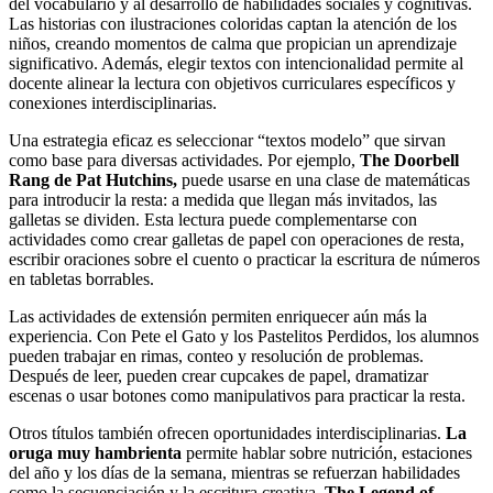
del vocabulario y al desarrollo de habilidades sociales y cognitivas.
Las historias con ilustraciones coloridas captan la atención de los
niños, creando momentos de calma que propician un aprendizaje
significativo. Además, elegir textos con intencionalidad permite al
docente alinear la lectura con objetivos curriculares específicos y
conexiones interdisciplinarias.
Una estrategia eficaz es seleccionar “textos modelo” que sirvan
como base para diversas actividades. Por ejemplo,
The Doorbell
Rang de Pat Hutchins,
puede usarse en una clase de matemáticas
para introducir la resta: a medida que llegan más invitados, las
galletas se dividen. Esta lectura puede complementarse con
actividades como crear galletas de papel con operaciones de resta,
escribir oraciones sobre el cuento o practicar la escritura de números
en tabletas borrables.
Las actividades de extensión permiten enriquecer aún más la
experiencia. Con Pete el Gato y los Pastelitos Perdidos, los alumnos
pueden trabajar en rimas, conteo y resolución de problemas.
Después de leer, pueden crear cupcakes de papel, dramatizar
escenas o usar botones como manipulativos para practicar la resta.
Otros títulos también ofrecen oportunidades interdisciplinarias.
La
oruga muy hambrienta
permite hablar sobre nutrición, estaciones
del año y los días de la semana, mientras se refuerzan habilidades
como la secuenciación y la escritura creativa.
The Legend of