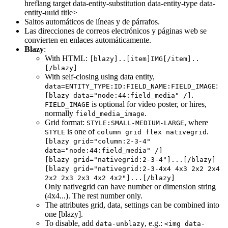
hreflang target data-entity-substitution data-entity-type data-
entity-uuid title>
Saltos automáticos de líneas y de párrafos.
Las direcciones de correos electrónicos y páginas web se
convierten en enlaces automáticamente.
Blazy
:
With HTML:
[blazy]..[item]IMG[/item]..
[/blazy]
With self-closing using data entity,
:
data=ENTITY_TYPE:ID:FIELD_NAME:FIELD_IMAGE
.
[blazy data="node:44:field_media" /]
is optional for video poster, or hires,
FIELD_IMAGE
normally
.
field_media_image
Grid format:
, where
STYLE:SMALL-MEDIUM-LARGE
is one of
.
STYLE
column grid flex nativegrid
[blazy grid="column:2-3-4"
data="node:44:field_media" /]
[blazy grid="nativegrid:2-3-4"]...[/blazy]
[blazy grid="nativegrid:2-3-4x4 4x3 2x2 2x4
2x2 2x3 2x3 4x2 4x2"]...[/blazy]
Only nativegrid can have number or dimension string
(4x4...). The rest number only.
The attributes grid, data, settings can be combined into
one [blazy].
To disable, add
, e.g.:
data-unblazy
<img data-