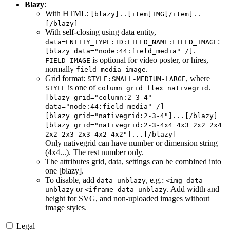
Blazy
:
With HTML:
[blazy]..[item]IMG[/item]..
[/blazy]
With self-closing using data entity,
:
data=ENTITY_TYPE:ID:FIELD_NAME:FIELD_IMAGE
.
[blazy data="node:44:field_media" /]
is optional for video poster, or hires,
FIELD_IMAGE
normally
.
field_media_image
Grid format:
, where
STYLE:SMALL-MEDIUM-LARGE
is one of
.
STYLE
column grid flex nativegrid
[blazy grid="column:2-3-4"
data="node:44:field_media" /]
[blazy grid="nativegrid:2-3-4"]...[/blazy]
[blazy grid="nativegrid:2-3-4x4 4x3 2x2 2x4
2x2 2x3 2x3 4x2 4x2"]...[/blazy]
Only nativegrid can have number or dimension string
(4x4...). The rest number only.
The attributes grid, data, settings can be combined into
one [blazy].
To disable, add
, e.g.:
data-unblazy
<img data-
or
. Add width and
unblazy
<iframe data-unblazy
height for SVG, and non-uploaded images without
image styles.
Legal