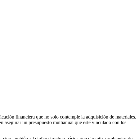
ficación financiera que no solo contemple la adquisición de materiales,
en asegurar un presupuesto multianual que esté vinculado con los
os, sino también a la infraestructura básica que garantiza ambientes de