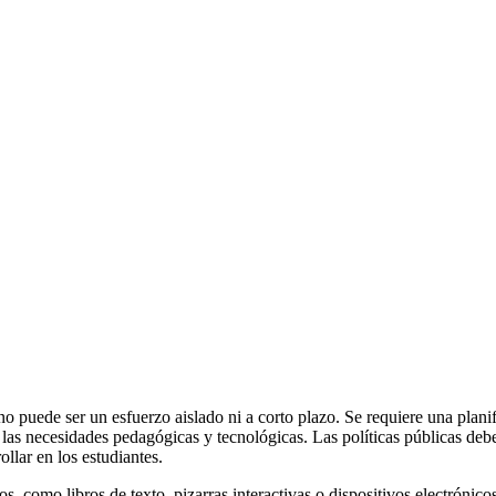
 no puede ser un esfuerzo aislado ni a corto plazo. Se requiere una plani
as necesidades pedagógicas y tecnológicas. Las políticas públicas deb
llar en los estudiantes.
cos, como libros de texto, pizarras interactivas o dispositivos electrónic