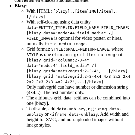
convierten en enlaces automáticamente.
Blazy
:
With HTML:
[blazy]..[item]IMG[/item]..
[/blazy]
With self-closing using data entity,
:
data=ENTITY_TYPE:ID:FIELD_NAME:FIELD_IMAGE
.
[blazy data="node:44:field_media" /]
is optional for video poster, or hires,
FIELD_IMAGE
normally
.
field_media_image
Grid format:
, where
STYLE:SMALL-MEDIUM-LARGE
is one of
.
STYLE
column grid flex nativegrid
[blazy grid="column:2-3-4"
data="node:44:field_media" /]
[blazy grid="nativegrid:2-3-4"]...[/blazy]
[blazy grid="nativegrid:2-3-4x4 4x3 2x2 2x4
2x2 2x3 2x3 4x2 4x2"]...[/blazy]
Only nativegrid can have number or dimension string
(4x4...). The rest number only.
The attributes grid, data, settings can be combined into
one [blazy].
To disable, add
, e.g.:
data-unblazy
<img data-
or
. Add width and
unblazy
<iframe data-unblazy
height for SVG, and non-uploaded images without
image styles.