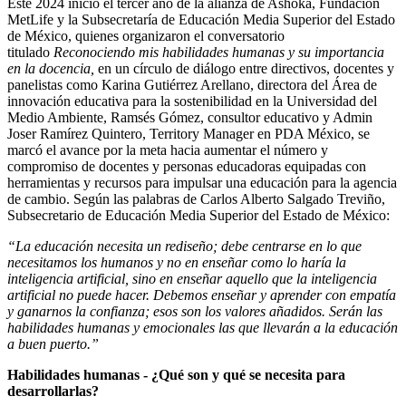
Este 2024 inició el tercer año de la alianza de Ashoka, Fundación
MetLife y la Subsecretaría de Educación Media Superior del Estado
de México, quienes organizaron el conversatorio
titulado
Reconociendo mis habilidades humanas y su importancia
en la docencia,
en un círculo de diálogo entre directivos, docentes y
panelistas como Karina Gutiérrez Arellano, directora del Área de
innovación educativa para la sostenibilidad en la Universidad del
Medio Ambiente, Ramsés Gómez, consultor educativo y Admin
Joser Ramírez Quintero, Territory Manager en PDA México, se
marcó el avance por la meta hacia aumentar el número y
compromiso de docentes y personas educadoras equipadas con
herramientas y recursos para impulsar una educación para la agencia
de cambio. Según las palabras de Carlos Alberto Salgado Treviño,
Subsecretario de Educación Media Superior del Estado de México:
“La educación necesita un rediseño; debe centrarse en lo que
necesitamos los humanos y no en enseñar como lo haría la
inteligencia artificial, sino en enseñar aquello que la inteligencia
artificial no puede hacer. Debemos enseñar y aprender con empatía
y ganarnos la confianza; esos son los valores añadidos. Serán las
habilidades humanas y emocionales las que llevarán a la educación
a buen puerto.”
Habilidades humanas - ¿Qué son y qué se necesita para
desarrollarlas?