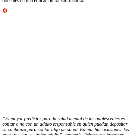
docentes en una educación transformadora.
“El mayor predictor para la salud mental de los adolescentes es
contar o no con un adulto responsable en quien puedan depositar
su confianza para contar algo personal. En muchas ocasiones, los
maestros son ese único adulto”,
comentó.
“Mostrarse humanos